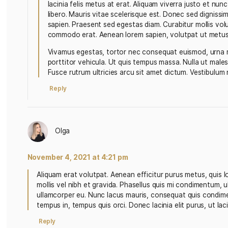
Reply
Olga
November 4, 2021 at 4:21 pm
Lorem ipsum dolor sit amet, consectetur adipi
non, dapibus quam. Nunc vel arcu in elit volu
lacinia felis metus at erat. Aliquam viverra j
libero. Mauris vitae scelerisque est. Donec se
sapien. Praesent sed egestas diam. Curabitur mo
commodo erat. Aenean lorem sapien, volutpat 
Vivamus egestas, tortor nec consequat euismo
porttitor vehicula. Ut quis tempus massa. Null
Fusce rutrum ultricies arcu sit amet dictum. 
Reply