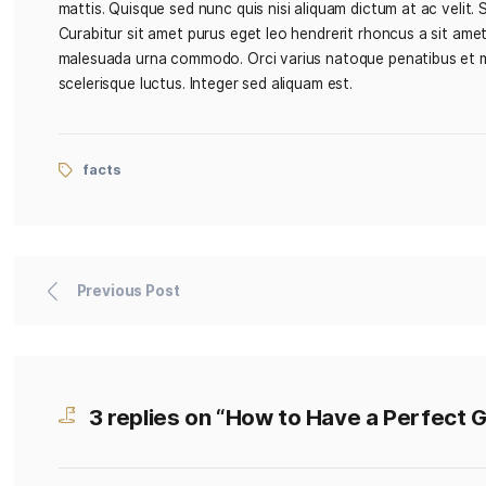
Donec vel pellentesque nisl, molestie tempus ligul
fermentum. Phasellus bibendum lorem nisi, et effici
mattis. Quisque sed nunc quis nisi aliquam dictum a
Curabitur sit amet purus eget leo hendrerit rhonc
malesuada urna commodo. Orci varius natoque penat
scelerisque luctus. Integer sed aliquam est.
facts
Previous Post