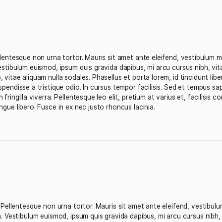
fect Golf Grip”
ng elit. Pellentesque non urna tortor. Mauris sit amet ante 
 rutrum. Vestibulum euismod, ipsum quis gravida dapibus, mi 
c commodo, vitae aliquam nulla sodales. Phasellus et porta lor
 dolor. Suspendisse a tristique odio. In cursus tempor facili
at sapien fringilla viverra. Pellentesque leo elit, pretium a
lacinia congue libero. Fusce in ex nec justo rhoncus lacinia.