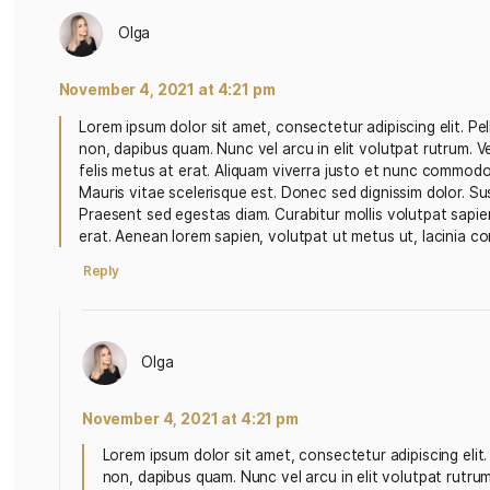
3 replies on “How to Have a Per
Olga
November 4, 2021 at 4:21 pm
Lorem ipsum dolor sit amet, consectetur adipisci
non, dapibus quam. Nunc vel arcu in elit volutpat
felis metus at erat. Aliquam viverra justo et nun
Mauris vitae scelerisque est. Donec sed dignissim
Praesent sed egestas diam. Curabitur mollis volutp
erat. Aenean lorem sapien, volutpat ut metus ut, 