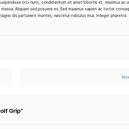
a. Cras massa turpis, pretium nec placerat ornare, sodales
tur sapien dapibus sed. Suspendisse iaculis erat ut enim tin
t ac velit. Suspendisse orci nunc, condimentum sit amet lobo
us a sit amet massa. Aliquam sed posuere ex. Sed maximus sa
ibus et magnis dis parturient montes, nascetur ridiculus m