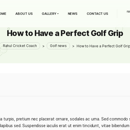
HOME
ABOUT US
GALLERY
NEWS
C
How to Have a Perfect 
Rahul Cricket Coach
>
Golf news
>
How to H