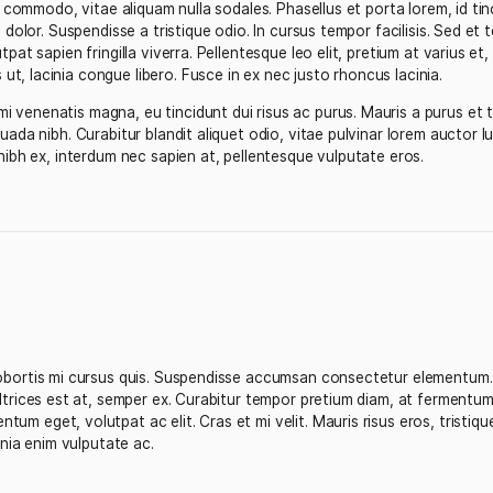
scing elit. Pellentesque non urna tortor. Mauris sit amet a
tpat rutrum. Vestibulum euismod, ipsum quis gravida dapibus,
usto et nunc commodo, vitae aliquam nulla sodales. Phasellus 
d dignissim dolor. Suspendisse a tristique odio. In cursus te
llis volutpat sapien fringilla viverra. Pellentesque leo elit, 
ut metus ut, lacinia congue libero. Fusce in ex nec justo rh
d, urna mi venenatis magna, eu tincidunt dui risus ac purus
a ut malesuada nibh. Curabitur blandit aliquet odio, vitae pu
Vestibulum nibh ex, interdum nec sapien at, pellentesque vul