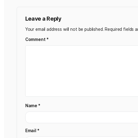
Olga
November 4, 2021 at 4:21 pm
Aliquam erat volutpat. Aenean efficitur purus m
mollis vel nibh et gravida. Phasellus quis mi con
ullamcorper eu. Nunc lacus mauris, consequat quis
tempus in, tempus quis orci. Donec lacinia elit pu
Reply
Leave a Reply
Your email address will not be published.
Requir