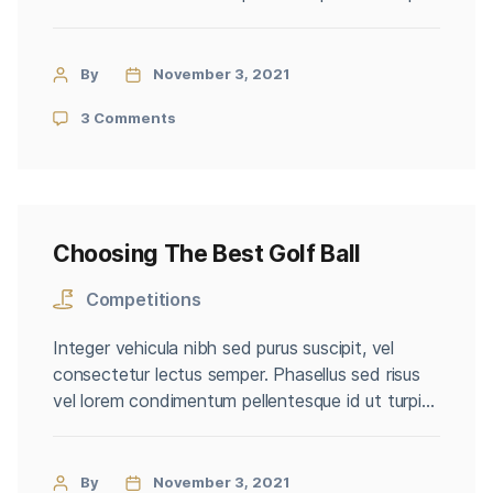
Aenean rhoncus massa ut dapibus accumsan.
Aenean iaculis eu nisi a scelerisque. Ut auctor
enim quam, vitae luctus lacus tincidunt ac. Ut sit
By
November 3, 2021
amet justo et nisl cursus vestibulum. Mauris
3 Comments
dapibus erat eu maximus eleifend. […]
Choosing The Best Golf Ball
Competitions
Integer vehicula nibh sed purus suscipit, vel
consectetur lectus semper. Phasellus sed risus
vel lorem condimentum pellentesque id ut turpis.
Aenean rhoncus massa ut dapibus accumsan.
Aenean iaculis eu nisi a scelerisque. Ut auctor
enim quam, vitae luctus lacus tincidunt ac. Ut sit
By
November 3, 2021