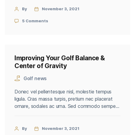
accumsan. Phasellus scelerisque, massa ut
venenatis tristique, purus arcu volutpat orci,
By
November 3, 2021
blandit varius nisl orci ut arcu. Sed pharetra non
5 Comments
leo a cursus. Donec nunc nisl, […]
Improving Your Golf Balance &
Center of Gravity
Golf news
Donec vel pellentesque nisl, molestie tempus
ligula. Cras massa turpis, pretium nec placerat
ornare, sodales ac urna. Sed commodo semper
fermentum. Phasellus bibendum lorem nisi, et
efficitur sapien dapibus sed. Suspendisse iaculis
erat ut enim tincidunt, vitae bibendum lorem
By
November 3, 2021