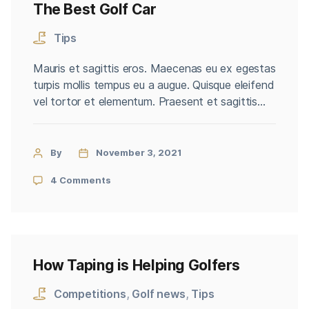
The Best Golf Car
Tips
Mauris et sagittis eros. Maecenas eu ex egestas
turpis mollis tempus eu a augue. Quisque eleifend
vel tortor et elementum. Praesent et sagittis
ligula. Duis vel tincidunt libero. Cras maximus
eros non quam convallis consectetur. Proin sed
dignissim dolor. Aliquam interdum, tortor a
By
November 3, 2021
viverra convallis, mi nisl congue lacus, dictum
4 Comments
aliquam nisl neque vitae magna. […]
How Taping is Helping Golfers
Competitions
,
Golf news
,
Tips