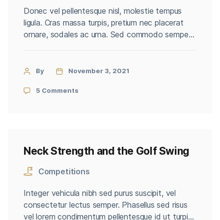
Donec vel pellentesque nisl, molestie tempus
ligula. Cras massa turpis, pretium nec placerat
ornare, sodales ac urna. Sed commodo semper
fermentum. Phasellus bibendum lorem nisi, et
efficitur sapien dapibus sed. Suspendisse iaculis
erat ut enim tincidunt, vitae bibendum lorem
By
November 3, 2021
mattis. Quisque sed nunc quis nisi aliquam dictum
5 Comments
at ac velit. Suspendisse orci nunc, condimentum
sit […]
Neck Strength and the Golf Swing
Competitions
Integer vehicula nibh sed purus suscipit, vel
consectetur lectus semper. Phasellus sed risus
vel lorem condimentum pellentesque id ut turpis.