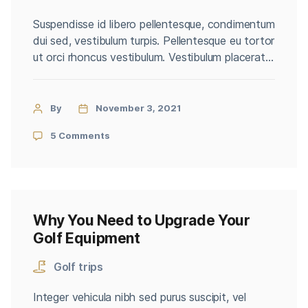
Suspendisse id libero pellentesque, condimentum
dui sed, vestibulum turpis. Pellentesque eu tortor
ut orci rhoncus vestibulum. Vestibulum placerat
porta sem eu viverra. Nulla interdum nibh sit
amet convallis laoreet. Integer sit amet dolor ac
lectus semper mollis. Proin et porttitor velit.
By
November 3, 2021
Mauris commodo nunc neque. Sed hendrerit
5 Comments
consectetur lectus ac feugiat. Nullam et cursus
quam. […]
Why You Need to Upgrade Your
Golf Equipment
Golf trips
Integer vehicula nibh sed purus suscipit, vel