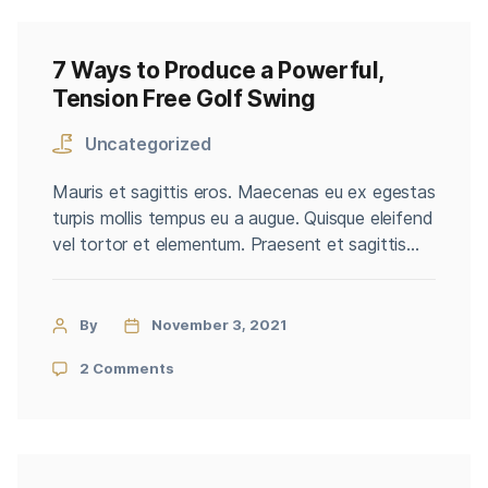
7 Ways to Produce a Powerful,
Tension Free Golf Swing
Uncategorized
Mauris et sagittis eros. Maecenas eu ex egestas
turpis mollis tempus eu a augue. Quisque eleifend
vel tortor et elementum. Praesent et sagittis
ligula. Duis vel tincidunt libero. Cras maximus
eros non quam convallis consectetur. Proin sed
dignissim dolor. Aliquam interdum, tortor a
By
November 3, 2021
viverra convallis, mi nisl congue lacus, dictum
2 Comments
aliquam nisl neque vitae magna. […]