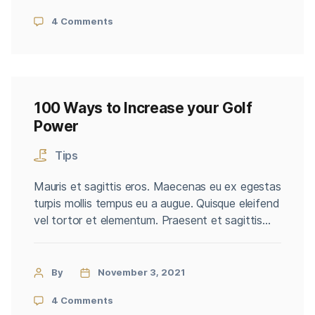
amet justo et nisl cursus vestibulum. Mauris
4 Comments
dapibus erat eu maximus eleifend. […]
100 Ways to Increase your Golf
Power
Tips
Mauris et sagittis eros. Maecenas eu ex egestas
turpis mollis tempus eu a augue. Quisque eleifend
vel tortor et elementum. Praesent et sagittis
ligula. Duis vel tincidunt libero. Cras maximus
eros non quam convallis consectetur. Proin sed
dignissim dolor. Aliquam interdum, tortor a
By
November 3, 2021
viverra convallis, mi nisl congue lacus, dictum
4 Comments
aliquam nisl neque vitae magna. […]