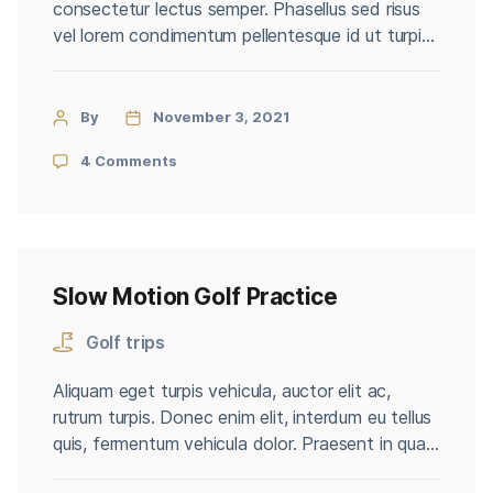
consectetur lectus semper. Phasellus sed risus
vel lorem condimentum pellentesque id ut turpis.
Aenean rhoncus massa ut dapibus accumsan.
Aenean iaculis eu nisi a scelerisque. Ut auctor
enim quam, vitae luctus lacus tincidunt ac. Ut sit
By
November 3, 2021
amet justo et nisl cursus vestibulum. Mauris
4 Comments
dapibus erat eu maximus eleifend. […]
Slow Motion Golf Practice
Golf trips
Aliquam eget turpis vehicula, auctor elit ac,
rutrum turpis. Donec enim elit, interdum eu tellus
quis, fermentum vehicula dolor. Praesent in quam
erat. Nam rutrum justo vitae eros efficitur