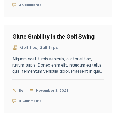
mattis. Quisque sed nunc quis nisi aliquam dictum
3 Comments
at ac velit. Suspendisse orci nunc, condimentum
sit […]
Glute Stability in the Golf Swing
Golf tips
,
Golf trips
Aliquam eget turpis vehicula, auctor elit ac,
rutrum turpis. Donec enim elit, interdum eu tellus
quis, fermentum vehicula dolor. Praesent in quam
erat. Nam rutrum justo vitae eros efficitur
accumsan. Phasellus scelerisque, massa ut
venenatis tristique, purus arcu volutpat orci,
By
November 3, 2021
blandit varius nisl orci ut arcu. Sed pharetra non
4 Comments
leo a cursus. Donec nunc nisl, […]