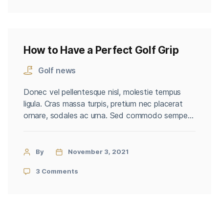
How to Have a Perfect Golf Grip
Golf news
Donec vel pellentesque nisl, molestie tempus
ligula. Cras massa turpis, pretium nec placerat
ornare, sodales ac urna. Sed commodo semper
fermentum. Phasellus bibendum lorem nisi, et
efficitur sapien dapibus sed. Suspendisse iaculis
erat ut enim tincidunt, vitae bibendum lorem
By
November 3, 2021
mattis. Quisque sed nunc quis nisi aliquam dictum
3 Comments
at ac velit. Suspendisse orci nunc, condimentum
sit […]